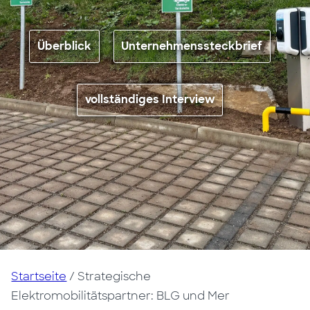
Überblick
Unternehmenssteckbrief
vollständiges Interview
Startseite
/
Strategische
Elektromobilitätspartner: BLG und Mer