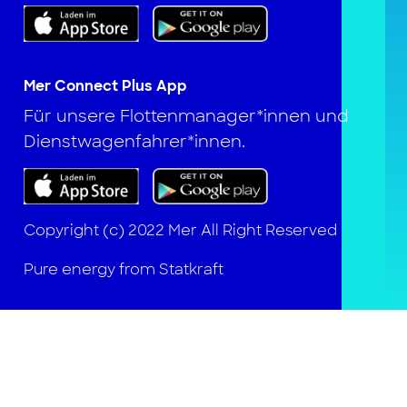
Mer Connect Plus App
Für unsere Flottenmanager*innen und
Dienstwagenfahrer*innen.
Copyright (c) 2022 Mer All Right Reserved
Pure energy from Statkraft