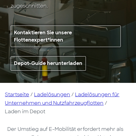
zugeschnitten.
Kontaktieren Sie unsere
Flottenexpert*innen
Depot-Guide herunterladen
Startseite
/
Ladelösungen
/
Ladelösungen für
Unternehmen und Nutzfahrzeugflotten
/
Laden im Depot
Der Umstieg auf E-Mobilität erfordert mehr als