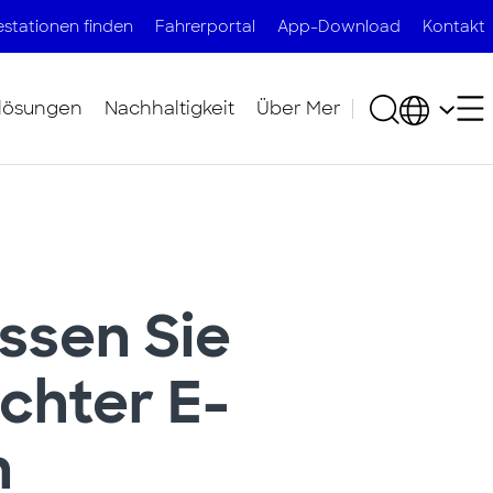
stationen finden
Fahrerportal
App-Download
Kontakt
lösungen
Nachhaltigkeit
Über Mer​
ssen Sie
chter E-
n