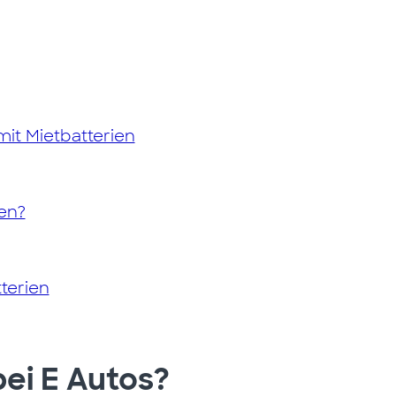
mit Mietbatterien
en?
terien
bei E Autos?