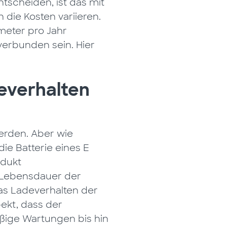
ntscheiden, ist das mit
die Kosten variieren.
ometer pro Jahr
verbunden sein. Hier
deverhalten
erden. Aber wie
ie Batterie eines E
odukt
e Lebensdauer der
das Ladeverhalten der
pekt, dass der
äßige Wartungen bis hin