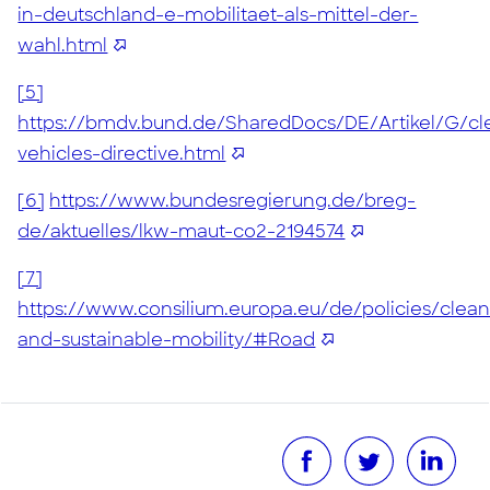
in-deutschland-e-mobilitaet-als-mittel-der-
wahl.html
[5]
https://bmdv.bund.de/SharedDocs/DE/Artikel/G/cl
vehicles-directive.html
[6]
https://www.bundesregierung.de/breg-
de/aktuelles/lkw-maut-co2-2194574
[7]
https://www.consilium.europa.eu/de/policies/clean
and-sustainable-mobility/#Road