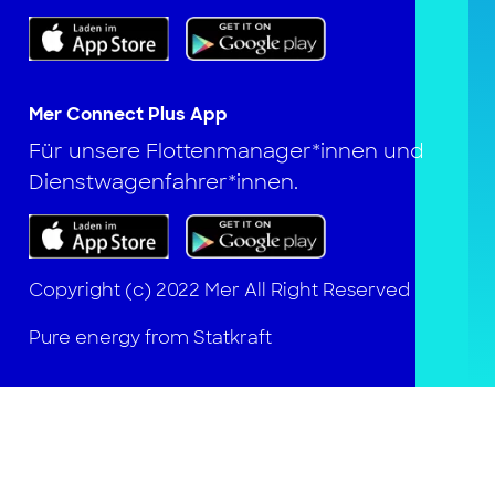
Mer Connect Plus App
Für unsere Flottenmanager*innen und
Dienstwagenfahrer*innen.
Copyright (c) 2022 Mer All Right Reserved
Pure energy from Statkraft